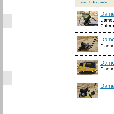
Laser double pente
Dameu
Dameus
Caterp
Dameu
Plaque 
Dameu
Plaque
Dameu