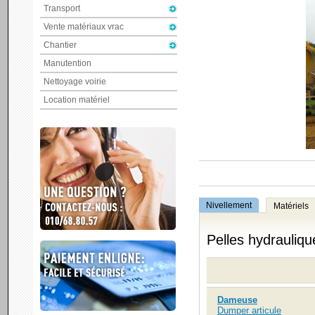
Transport
Vente matériaux vrac
Chantier
Manutention
Nettoyage voirie
Location matériel
Nivellement
Matériels
Pelles hydrauliqu
Dameuse
Dumper articule