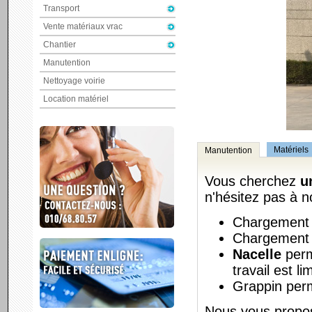
Transport
Vente matériaux vrac
Chantier
Manutention
Nettoyage voirie
Location matériel
Matériels
Manutention
Vous cherchez
u
n'hésitez pas à n
Chargement e
Chargement e
Nacelle
perm
travail est li
Grappin perm
Nous vous propos