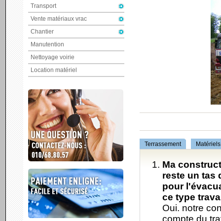
Transport
Vente matériaux vrac
Chantier
Manutention
Nettoyage voirie
Location matériel
Terrassement
Matériels
Ma constructi
reste un tas 
pour l'évacua
ce type trava
Oui. notre co
compte du trav